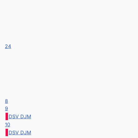
24
8
9
DSV DJM
10
DSV DJM