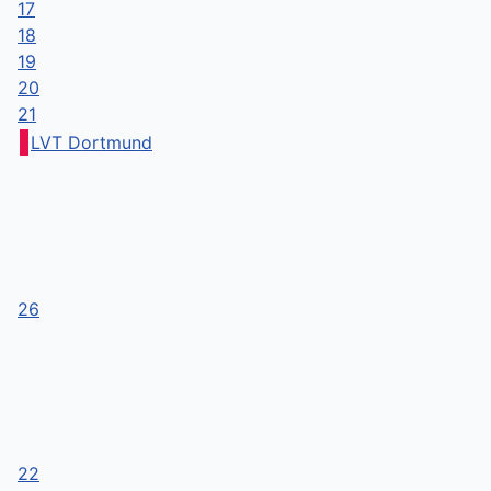
17
18
19
20
21
LVT Dortmund
26
22