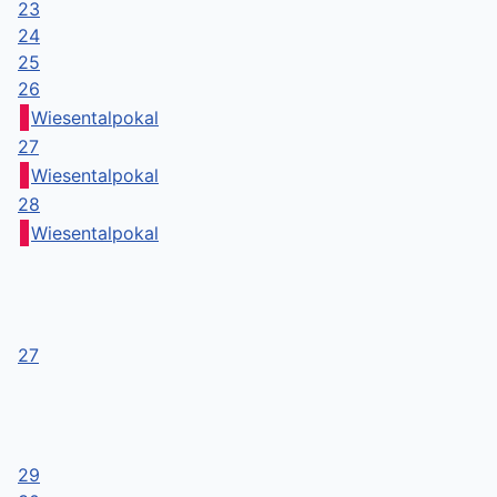
23
24
25
26
Wiesentalpokal
27
Wiesentalpokal
28
Wiesentalpokal
27
29