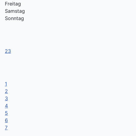
Freitag
Samstag
Sonntag
23
1
2
3
4
5
6
7